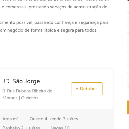
s e comerciais, prestando serviços de administração de
imento possível, passando confiança e segurança para
 bom negócio de forma rápida e segura para todos.
JD. São Jorge
+ Detalhes
Rua Rubens Ribeiro de
Moraes | Ourinhos
Área
m²
Quarto
4, sendo 3 suítes
Banheiro
2 + suítes
Vagas
10