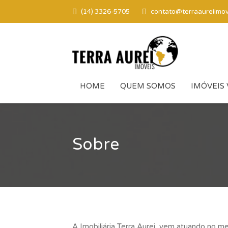
(14) 3326-5705
contato@terraaureiimov
HOME
QUEM SOMOS
IMÓVEIS
Sobre
A Imobiliária Terra Aurei vem atuando no m