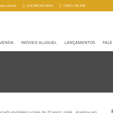
eis.com.br
(14) 98136-0034
CRECI: 46.396
 VENDA
IMÓVEIS ALUGUEL
LANÇAMENTOS
FALE
ercado imobiliário a mais de 20 anos!, onde atuamos em