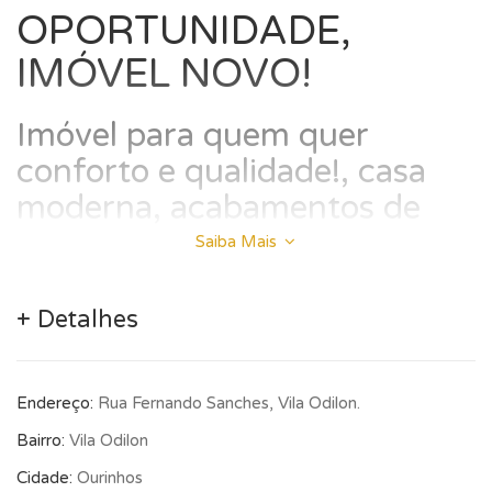
OPORTUNIDADE,
IMÓVEL NOVO!
Imóvel para quem quer
conforto e qualidade!, casa
moderna, acabamentos de
primeira, 3 vagas de
Saiba Mais
garagem, 2 quartos sendo
uma suíte, banheiro social,
+ Detalhes
cozinha estilo americana
integrado a sala, área de
Endereço:
Rua Fernando Sanches, Vila Odilon.
serviço externa e um quintal
Bairro:
Vila Odilon
nos fundos para ampliação
Cidade:
Ourinhos