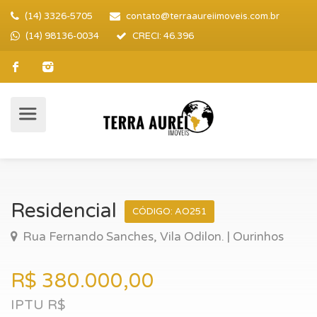
(14) 3326-5705
contato@terraaureiimoveis.com.br
(14) 98136-0034
CRECI: 46.396
Residencial
CÓDIGO: AO251
Rua Fernando Sanches, Vila Odilon. | Ourinhos
R$ 380.000,00
IPTU R$