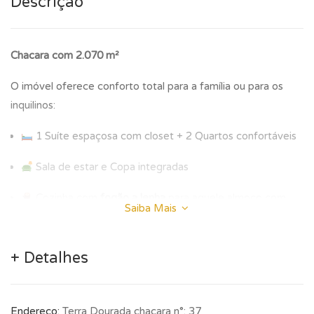
Descrição
Chacara com 2.070 m²
O imóvel oferece conforto total para a família ou para os
inquilinos:
1 Suíte espaçosa com closet + 2 Quartos confortáveis
Sala de estar e Copa integradas
Cozinha com
fogão a lenha
para aquele almoço com
Saiba Mais
sabor de interior
Cozinha convencional, despensa, wc social, lavabo e
+ Detalhes
área de serviço
Valor de investimento:
R$ 430.000,00
Endereço:
Terra Dourada chacara n°: 37