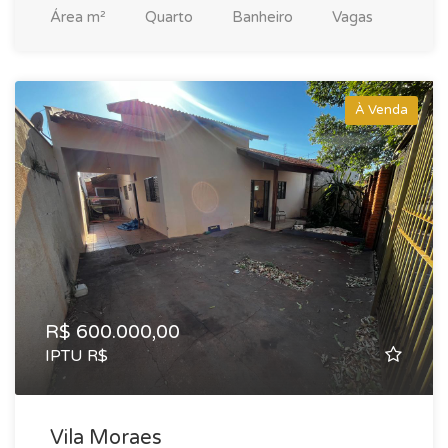
Área
m²
Quarto
Banheiro
Vagas
À Venda
R$ 600.000,00
IPTU R$
Vila Moraes