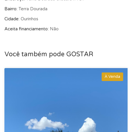
ACEITA TROCA POR CASA DE VALOR MENOR!
Bairro:
Terra Dourada
(14) 98136-0034
Cidade:
Ourinhos
Aceita financiamento:
Não
(14) 99783-2331
Você também pode GOSTAR
À Venda