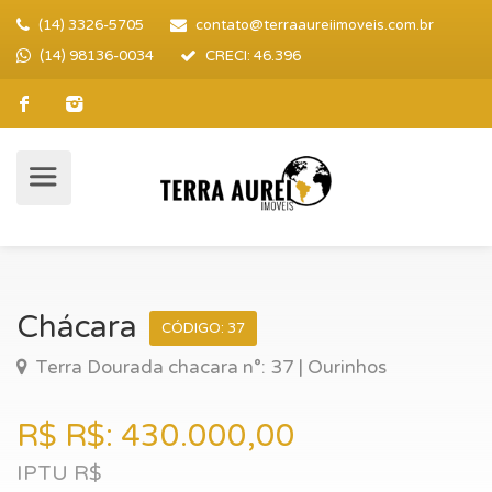
(14) 3326-5705
contato@terraaureiimoveis.com.br
(14) 98136-0034
CRECI: 46.396
Chácara
CÓDIGO: 37
Terra Dourada chacara n°: 37 | Ourinhos
R$ R$: 430.000,00
IPTU R$